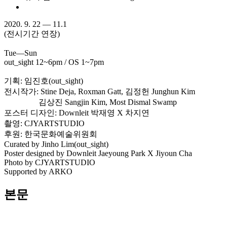
2020. 9. 22 — 11.1
(전시기간 연장)
Tue―Sun
out_sight 12~6pm / OS 1~7pm
기획: 임진호(out_sight)
전시작가: Stine Deja, Roxman Gatt, 김정헌 Junghun Kim
김상진 Sangjin Kim, Most Dismal Swamp
포스터 디자인: Downleit 박재영 X 차지연
촬영: CJYARTSTUDIO
후원: 한국문화예술위원회
Curated by Jinho Lim(out_sight)
Poster designed by Downleit Jaeyoung Park X Jiyoun Cha
Photo by CJYARTSTUDIO
Supported by ARKO
본문