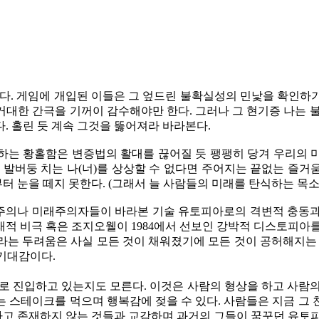
같다. 게임에 개입된 이들은 그 엎드린 불확실성의 민낯을 확인하
대한 간극을 기꺼이 감수해야만 한다. 그러나 그 현기증 나는 
. 홀린 듯 계속 그것을 뚫어져라 바라본다.
하는 황홀함은 변증법의 활대를 끊어질 듯 팽팽히 당겨 우리의 
 발버둥 치는 나(너)를 상상할 수 없다면 주어지는 끝없는 즐
 눈을 떼지 못한다. (그래서 늘 사람들의 미래를 탄식하는 목소
주의나 미래주의자들이 바라본 기술 유토피아로의 격변적 충동과
적 비극 혹은 조지오웰이 1984에서 선보인 강박적 디스토피아
라는 두려움은 사실 모든 것이 채워졌기에 모든 것이 공허해지는 
 기대감이다.
로 진입하고 있는지도 모른다. 이것은 사람의 형상을 하고 사람의
 스테이크를 먹으며 행복감에 젖을 수 있다. 사람들은 지금 그
미하고 존재하지 않는 것들과 교감하며 과거의 그들이 꿈꾸던 유토