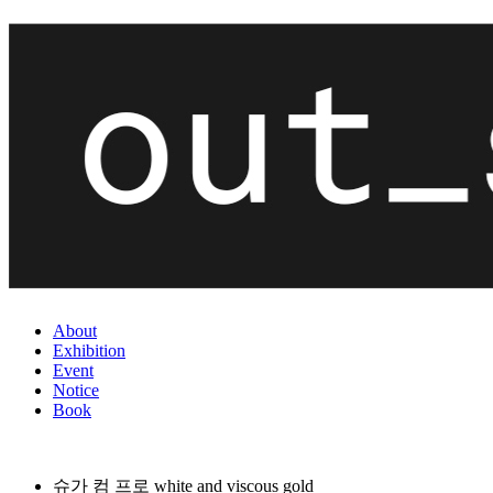
About
Exhibition
Event
Notice
Book
슈가 컴 프로 white and viscous gold