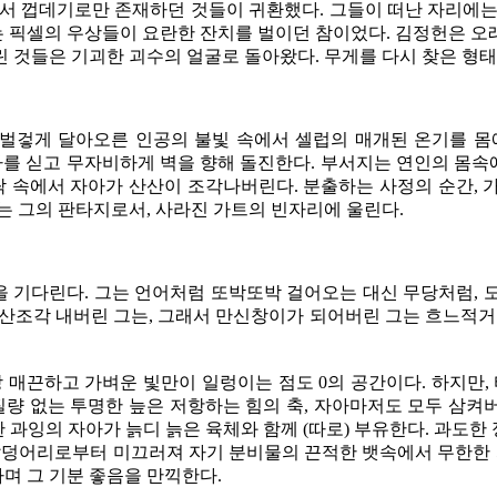
에서 껍데기로만 존재하던 것들이 귀환했다. 그들이 떠난 자리에는
 픽셀의 우상들이 요란한 잔치를 벌이던 참이었다. 김정헌은 오
 것들은 기괴한 괴수의 얼굴로 돌아왔다. 무게를 다시 찾은 형
tt는 벌겋게 달아오른 인공의 불빛 속에서 셀럽의 매개된 온기를 몸
자아를 싣고 무자비하게 벽을 향해 돌진한다. 부서지는 연인의 몸속
락 속에서 자아가 산산이 조각나버린다. 분출하는 사정의 순간,
는 그의 판타지로서, 사라진 가트의 빈자리에 울린다.
신을 기다린다. 그는 언어처럼 또박또박 걸어오는 대신 무당처럼,
산산조각 내버린 그는, 그래서 만신창이가 되어버린 그는 흐느
게도 가장 매끈하고 가벼운 빛만이 일렁이는 점도 0의 공간이다. 하
질량 없는 투명한 늪은 저항하는 힘의 축, 자아마저도 모두 삼
과잉의 자아가 늙디 늙은 육체와 함께 (따로) 부유한다. 과도
살덩어리로부터 미끄러져 자기 분비물의 끈적한 뱃속에서 무한한 
하며 그 기분 좋음을 만끽한다.