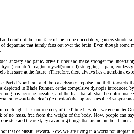
d and confront the bare face of the prone uncertainty, gamers should su
of dopamine that faintly fans out over the brain. Even though some migh
s.
such anxiety and panic, drive further and make stronger the uncertaint
if I(you) couldn’t imagine myself(yourself) struggling in pain, endless
elp but stare at the future. (Therefore, there always lies a trembling ex
e Paris Exposition, and the cataclysmic impulse and thrill towards th
s depicted in Blade Runner, or the compulsive dystopia introduced by
rything has become possible, and the fear that all shall be unfortunat
xpectation towards the death (extinction) that appreciates the disappearan
 much light. It is our memory of the future in which we encounter Go
ak of no mass, free from the weight of the body. Now, people can say 
, one step and the next, by savouring things that are not in their hands
or that of blissful reward. Now, we are living in a world not utopian nor