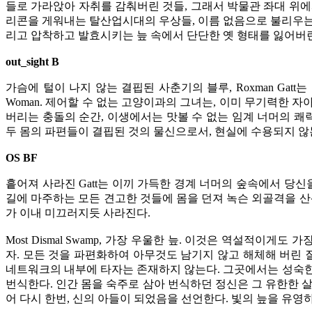
들로 가라앉아 자취를 감춰버린 것들, 그래서 박물관 좌대 위
리콘을 게워내는 탈산업시대의 우상들, 이름 없음으로 불리우는
리고 압착하고 발효시키는 늪 속에서 단단한 옛 형태를 잃어버린
out_sight B
가슴에 털이 나지 않는 결핍된 사춘기의 블루, Roxman Ga
Woman. 제어할 수 없는 고양이과의 그녀는, 이미 무기력한 
버리는 충돌의 순간, 이생에서는 맛볼 수 없는 임계 너머의 쾌
두 몸의 파편들이 결핍된 것의 물신으로서, 현실에 수용되지 않
OS BF
흩어져 사라진 Gatt는 이끼 가득한 경계 너머의 숲속에서 당
길에 마주하는 모든 견고한 것들에 몸을 던져 녹슨 외골격을 
가 이내 미끄러지듯 사라진다.
Most Dismal Swamp, 가장 우울한 늪. 이것은 역설적이
자. 모든 것을 파편화하여 아무것도 남기지 않고 해체해 버린 
네트워크의 내부에 타자는 존재하지 않는다. 그곳에서는 성숙한 
번식한다. 인간 몸을 숙주로 삼아 번식하던 정신은 그 유한한 
어 다시 한번, 신의 아들이 되었음을 선언한다. 빛의 늪을 유영