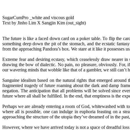
SugarCumPro _white and viscous gold
Text by Jinho Lim X Sangjin Kim (out_sight)
The future is like a faced down card on a poker table. To flip the car
something deep down the pit of the stomach, and the ecstatic fantasy 
from the approaching Pandora’s box. We stare at it like it possesses u
Extreme fear and desiring ecstasy, which ceaselessly draw nearer in 
drawing the bow of dialectic. No pain, no pleasure, obviously. For, 
our wavering minds that wobble like that of a gambler, we still can’t h
Sanguine idealism based on the natural rights that emerged around th
fragmented tragedy of future roaming about the dark and damp frame
negation. The anticipation that all problems will be solved since eve
future where all shall be fulfilled. In the end, that emptiness is the e
Perhaps we are already entering a room of God, whitewashed with too
where all is possible, one can indulge in euphoria feasting on a ste
approaching the structure of the utopia they’ve dreamed of in the past
However, where we have arrived today is not a space of dreadful loss n