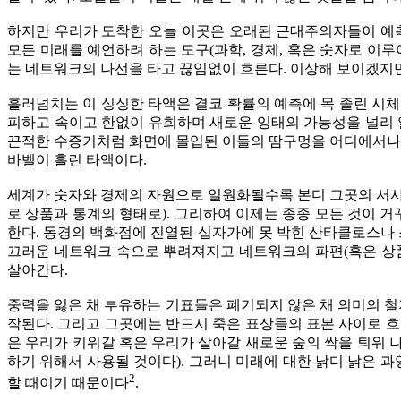
하지만 우리가 도착한 오늘 이곳은 오래된 근대주의자들이 예측
모든 미래를 예언하려 하는 도구(과학, 경제, 혹은 숫자로 이
는 네트워크의 나선을 타고 끊임없이 흐른다. 이상해 보이겠지만
흘러넘치는 이 싱싱한 타액은 결코 확률의 예측에 목 졸린 시
피하고 속이고 한없이 유희하며 새로운 잉태의 가능성을 널리 
끈적한 수증기처럼 화면에 몰입된 이들의 땀구멍을 어디에서나 
바벨이 흘린 타액이다.
세계가 숫자와 경제의 자원으로 일원화될수록 본디 그곳의 서사를 
로 상품과 통계의 형태로). 그리하여 이제는 종종 모든 것이 
한다. 동경의 백화점에 진열된 십자가에 못 박힌 산타클로스나 
끄러운 네트워크 속으로 뿌려져지고 네트워크의 파편(혹은 상품
살아간다.
중력을 잃은 채 부유하는 기표들은 폐기되지 않은 채 의미의 철
작된다. 그리고 그곳에는 반드시 죽은 표상들의 표본 사이로 
은 우리가 키워갈 혹은 우리가 살아갈 새로운 숲의 싹을 틔워
하기 위해서 사용될 것이다). 그러니 미래에 대한 낡디 낡은 
​2
할 때이기 때문이다​
.