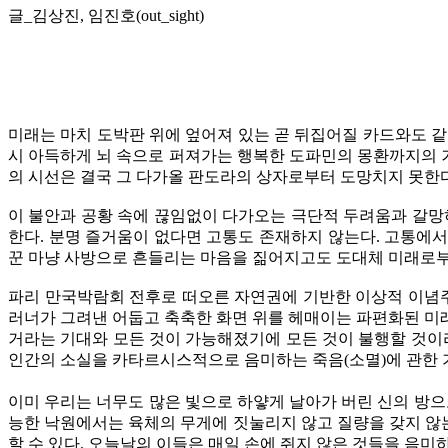
글_김상진, 임진호(out_sight)
미래는 마치 도박판 위에 엎어져 있는 곧 뒤집어질 카드와도 
시 아득하게 뇌 속으로 퍼져가는 행복한 도파민의 몽환까지의 거
의 시선은 결국 그 다가올 판도라의 상자로부터 도망치지 못한다
이 불안과 공황 속에 끊임없이 다가오는 극단적 두려움과 갈망
한다. 분명 즐거움이 없다면 고통도 존재하지 않는다. 고통에서
꾼 마냥 사방으로 흔들리는 마음을 짊어지고도 도대체 미래로부터
파리 만국박람회 전후로 떠오른 자연권에 기반한 이상적 이념
러너가 그려낸 어둡고 축축한 화면 위를 헤매이는 파편화된 미래
거라는 기대와 모든 것이 가능해졌기에 모든 것이 불행할 것이
인간의 소실을 카타르시스적으로 음미하는 죽음(소멸)에 관한
이미 우리는 너무도 많은 빛으로 하얗게 날아가 버린 신의 방으
능한 낙원에서는 육체의 무게에 짓눌리지 않고 질량을 갖지 않는
할 수 있다. 오늘날의 이들은 매일 손에 쥐지 않은 것들을 음