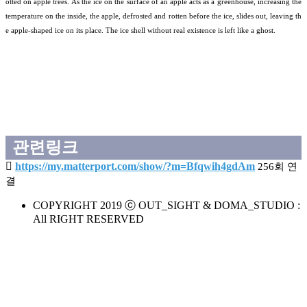
otted on apple trees. As the ice on the surface of an apple acts as a greenhouse, increasing the
temperature on the inside, the apple, defrosted and rotten before the ice, slides out, leaving th
e apple-shaped ice on its place. The ice shell without real existence is left like a ghost.
관련링크
https://my.matterport.com/show/?m=Bfqwih4gdAm
256회 연
결
COPYRIGHT 2019 ⓒ OUT_SIGHT & DOMA_STUDIO :
All RIGHT RESERVED