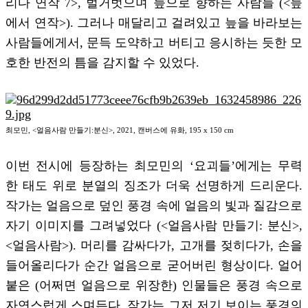
리다 연작 7>, 벌거벗으며 늪으로 향하는 사람들 (<늪
에서 연작>). 그러나 매달리고 걸려있고 늪을 바라보는
사람들에게서, 문득 도약하고 버티고 응시하는 듯한 모
호한 반전의 틈을 감지할 수 있었다.
최모민, <얼음사람 만들기:분신>, 2021, 캔버스에 유화, 195 x 150 cm
이번 전시에 등장하는 최모민의 ‘요괴들’에게는 무력
한 태도 위로 분열의 징조가 더욱 선명하게 드리운다.
작가는 얼음으로 덮인 풍경 속에 얼음의 빛과 질감으로
자기 이미지를 그려넣었다 (<얼음사람 만들기: 분신>,
<얼음사람>). 머리를 감싸다가, 고개를 젖히다가, 손을
들어올리다가 순간 얼음으로 굳어버린 형상이다. 얼어
붙은 (어쩌면 얼음으로 위장한) 인물들은 풍경 속으로
자연스럽게 스며든다. 작가는 그저 저기 보이는 풍경의