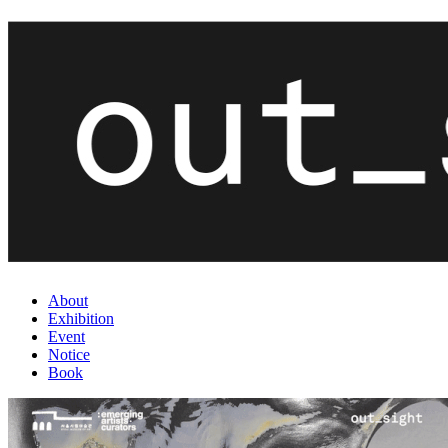
About
Exhibition
Event
Notice
Book